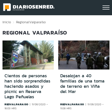
Click acá para ir directamente al contenido
Inicio
Regional
Valparaíso
REGIONAL VALPARAÍSO
Cientos de personas
Desalojan a 40
han sido sorprendidas
familias de una toma
haciendo asados y
de terreno en Viña
picnic en Reserva
del Mar
Lago Peñuelas
REDVALPARAISO
REDVALPARAISO
11/06/2020 -
11/06/2020 -
16:03 HRS
11:08 HRS