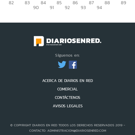
82
83
84
85
86
87
88
89
90
91
92
93
94
Síguenos en:
ACERCA DE DIARIOS EN RED
COMERCIAL
CONTÁCTENOS
AVISOS LEGALES
© COPYRIGHT DIARIOS EN RED TODOS LOS DERECHOS RESERVADOS 2019 -
CONTACTO: ADMINISTRACION@DIARIOSENRED.COM