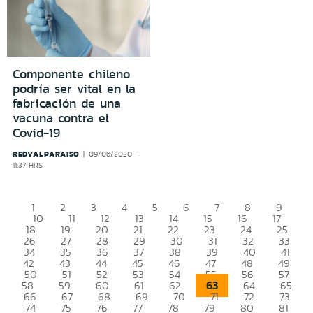
Componente chileno
podría ser vital en la
fabricación de una
vacuna contra el
Covid-19
REDVALPARAISO
09/06/2020 -
11:37 HRS
1
2
3
4
5
6
7
8
9
10
11
12
13
14
15
16
17
18
19
20
21
22
23
24
25
26
27
28
29
30
31
32
33
34
35
36
37
38
39
40
41
42
43
44
45
46
47
48
49
50
51
52
53
54
55
56
57
63
58
59
60
61
62
64
65
66
67
68
69
70
71
72
73
74
75
76
77
78
79
80
81