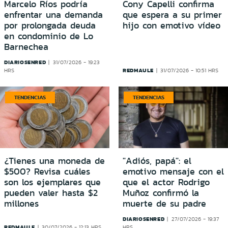
Marcelo Ríos podría
Cony Capelli confirma
enfrentar una demanda
que espera a su primer
por prolongada deuda
hijo con emotivo vídeo
en condominio de Lo
Barnechea
DIARIOSENRED
31/07/2026 - 19:23
REDMAULE
HRS
31/07/2026 - 10:51 HRS
TENDENCIAS
TENDENCIAS
¿Tienes una moneda de
"Adiós, papá": el
$500? Revisa cuáles
emotivo mensaje con el
son los ejemplares que
que el actor Rodrigo
pueden valer hasta $2
Muñoz confirmó la
millones
muerte de su padre
DIARIOSENRED
27/07/2026 - 19:37
REDMAULE
30/07/2026 - 12:13 HRS
HRS