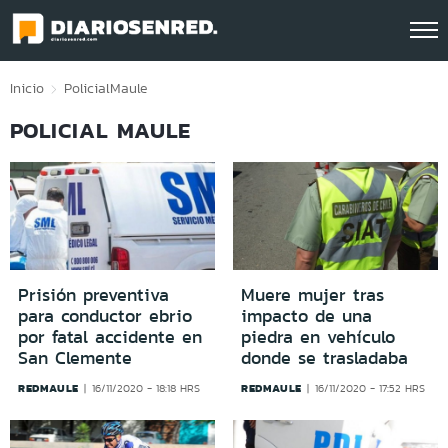
Click acá para ir directamente al contenido
Inicio
Policial
Maule
POLICIAL MAULE
Prisión preventiva
Muere mujer tras
para conductor ebrio
impacto de una
por fatal accidente en
piedra en vehículo
San Clemente
donde se trasladaba
REDMAULE
REDMAULE
16/11/2020 - 18:18 HRS
16/11/2020 - 17:52 HRS