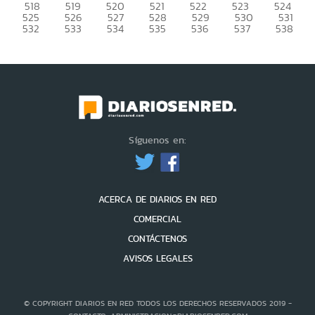
518
519
520
521
522
523
524
525
526
527
528
529
530
531
532
533
534
535
536
537
538
Síguenos en:
ACERCA DE DIARIOS EN RED
COMERCIAL
CONTÁCTENOS
AVISOS LEGALES
© COPYRIGHT DIARIOS EN RED TODOS LOS DERECHOS RESERVADOS 2019 -