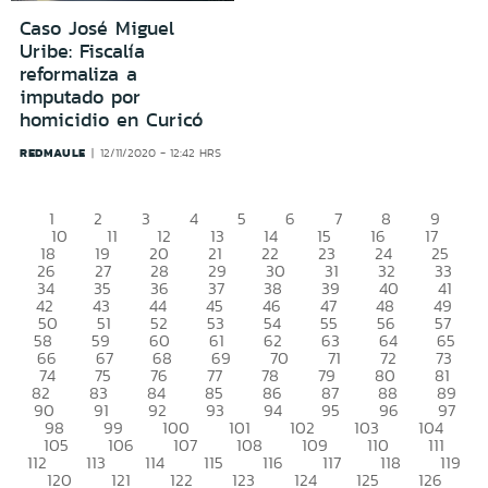
Caso José Miguel
Uribe: Fiscalía
reformaliza a
imputado por
homicidio en Curicó
REDMAULE
12/11/2020 - 12:42 HRS
1
2
3
4
5
6
7
8
9
10
11
12
13
14
15
16
17
18
19
20
21
22
23
24
25
26
27
28
29
30
31
32
33
34
35
36
37
38
39
40
41
42
43
44
45
46
47
48
49
50
51
52
53
54
55
56
57
58
59
60
61
62
63
64
65
66
67
68
69
70
71
72
73
74
75
76
77
78
79
80
81
82
83
84
85
86
87
88
89
90
91
92
93
94
95
96
97
98
99
100
101
102
103
104
105
106
107
108
109
110
111
112
113
114
115
116
117
118
119
120
121
122
123
124
125
126