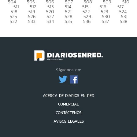
504
505
506
507
508
509
510
511
512
513
514
515
516
517
518
519
520
521
522
523
524
525
526
527
528
529
530
531
532
533
534
535
536
537
538
Síguenos en:
ACERCA DE DIARIOS EN RED
COMERCIAL
CONTÁCTENOS
AVISOS LEGALES