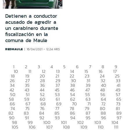
Detienen a conductor
acusado de agredir a
un carabinero durante
fiscalización en la
comuna de Maule
REDMAULE
16/04/2021 - 12:24 HRS
1
2
3
4
5
6
7
8
9
10
11
12
13
14
15
16
17
18
19
20
21
22
23
24
25
26
27
28
29
30
31
32
33
34
35
36
37
38
39
40
41
42
43
44
45
46
47
48
49
50
51
52
53
54
55
56
57
58
59
60
61
62
63
64
65
66
67
68
69
70
71
72
73
74
75
76
77
78
79
80
81
82
83
84
85
86
87
88
89
90
91
92
93
94
95
96
97
98
99
100
101
102
103
104
105
106
107
108
109
110
111