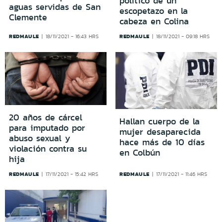
político de un
aguas servidas de San
escopetazo en la
Clemente
cabeza en Colina
REDMAULE
REDMAULE
18/11/2021 - 16:43 HRS
18/11/2021 - 09:18 HRS
20 años de cárcel
Hallan cuerpo de la
para imputado por
mujer desaparecida
abuso sexual y
hace más de 10 días
violación contra su
en Colbún
hija
REDMAULE
REDMAULE
17/11/2021 - 15:42 HRS
17/11/2021 - 11:46 HRS