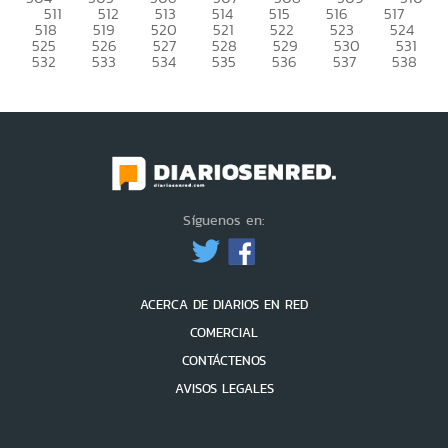
511
512
513
514
515
516
517
518
519
520
521
522
523
524
525
526
527
528
529
530
531
532
533
534
535
536
537
538
Síguenos en:
ACERCA DE DIARIOS EN RED
COMERCIAL
CONTÁCTENOS
AVISOS LEGALES