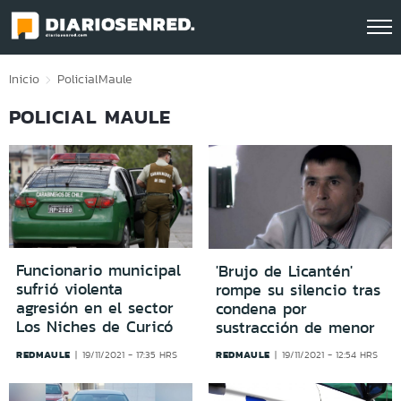
Click acá para ir directamente al contenido
Inicio
Policial
Maule
POLICIAL MAULE
Funcionario municipal
'Brujo de Licantén'
sufrió violenta
rompe su silencio tras
agresión en el sector
condena por
Los Niches de Curicó
sustracción de menor
REDMAULE
REDMAULE
19/11/2021 - 17:35 HRS
19/11/2021 - 12:54 HRS