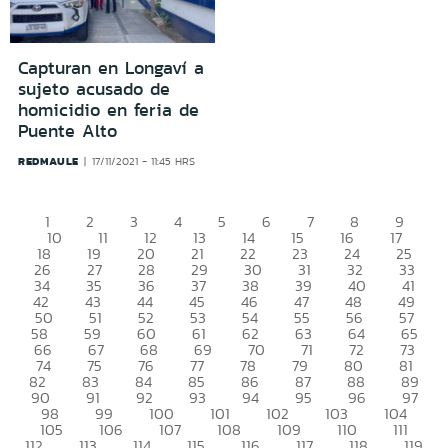
Capturan en Longaví a
sujeto acusado de
homicidio en feria de
Puente Alto
REDMAULE
17/11/2021 - 11:45 HRS
1
2
3
4
5
6
7
8
9
10
11
12
13
14
15
16
17
18
19
20
21
22
23
24
25
26
27
28
29
30
31
32
33
34
35
36
37
38
39
40
41
42
43
44
45
46
47
48
49
50
51
52
53
54
55
56
57
58
59
60
61
62
63
64
65
66
67
68
69
70
71
72
73
74
75
76
77
78
79
80
81
82
83
84
85
86
87
88
89
90
91
92
93
94
95
96
97
98
99
100
101
102
103
104
105
106
107
108
109
110
111
112
113
114
115
116
117
118
119