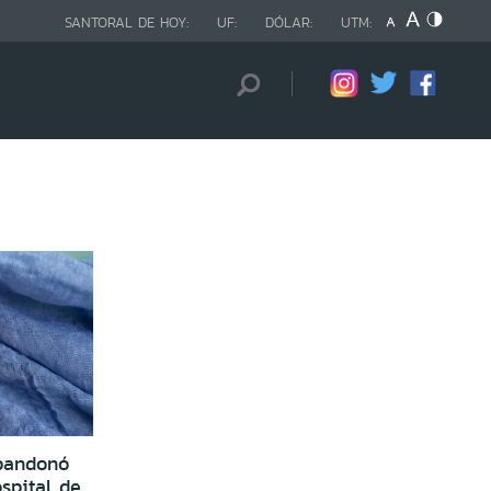
SANTORAL DE HOY:
UF:
DÓLAR:
UTM:
bandonó
spital de