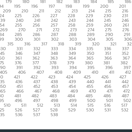
179
180
181
182
183
184
185
186
94
195
196
197
198
199
200
201
209
210
211
212
213
214
215
216
24
225
226
227
228
229
230
231
239
240
241
242
243
244
245
246
54
255
256
257
258
259
260
261
269
270
271
272
273
274
275
276
84
285
286
287
288
289
290
291
99
300
301
302
303
304
305
306
315
316
317
318
319
320
321
32
330
331
332
333
334
335
336
337
345
346
347
348
349
350
351
352
60
361
362
363
364
365
366
367
75
376
377
378
379
380
381
382
390
391
392
393
394
395
396
397
405
406
407
408
409
410
411
412
20
421
422
423
424
425
426
427
435
436
437
438
439
440
441
442
450
451
452
453
454
455
456
457
465
466
467
468
469
470
471
472
80
481
482
483
484
485
486
487
95
496
497
498
499
500
501
502
510
511
512
513
514
515
516
517
25
526
527
528
529
530
531
532
535
536
537
538