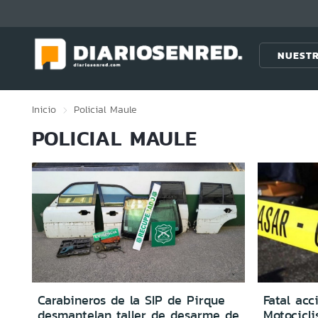
Click acá para ir directamente al contenido
NUESTR
Inicio
Policial
Maule
POLICIAL MAULE
Carabineros de la SIP de Pirque
Fatal acc
desmantelan taller de desarme de
Motocicli