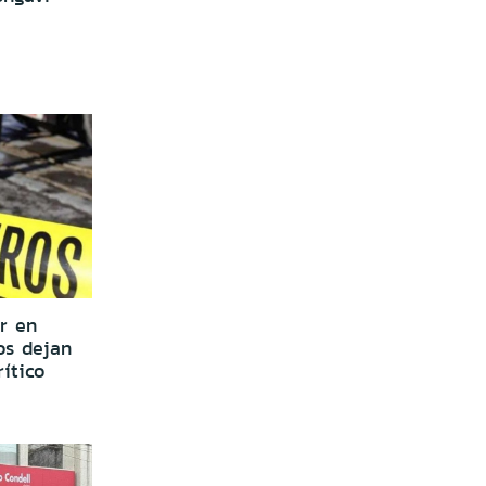
r en
os dejan
ítico