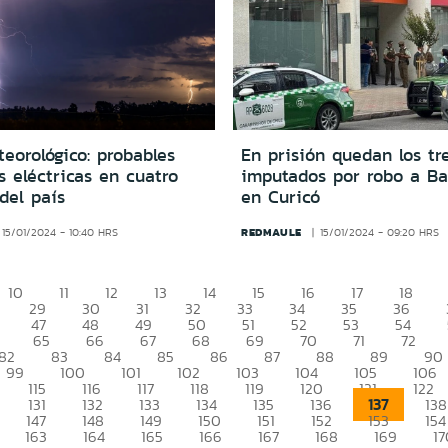
eorológico: probables
En prisión quedan los tr
 eléctricas en cuatro
imputados por robo a Ba
del país
en Curicó
REDMAULE
15/01/2024 - 10:40 HRS
15/01/2024 - 09:20 HRS
10
11
12
13
14
15
16
17
18
29
30
31
32
33
34
35
36
47
48
49
50
51
52
53
54
65
66
67
68
69
70
71
72
82
83
84
85
86
87
88
89
90
99
100
101
102
103
104
105
106
115
116
117
118
119
120
121
122
137
131
132
133
134
135
136
138
147
148
149
150
151
152
153
154
163
164
165
166
167
168
169
17