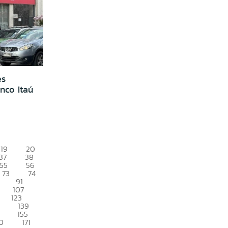
es
nco Itaú
19
20
37
38
55
56
73
74
91
107
123
139
155
0
171