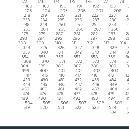
172
173
174
175
176
177
178
188
189
190
191
192
193
1
203
204
205
206
207
208
218
219
220
221
222
223
2
233
234
235
236
237
238
248
249
250
251
252
253
2
263
264
265
266
267
268
278
279
280
281
282
283
2
293
294
295
296
297
298
2
308
309
310
311
312
313
314
324
325
326
327
328
329
339
340
341
342
343
344
354
355
356
357
358
359
3
369
370
371
372
373
374
3
384
385
386
387
388
389
399
400
401
402
403
404
414
415
416
417
418
419
4
429
430
431
432
433
434
444
445
446
447
448
449
459
460
461
462
463
464
474
475
476
477
478
479
4
489
490
491
492
493
494
4
504
505
506
507
508
509
519
520
521
522
523
524
5
534