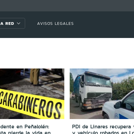
A RED
AVISOS LEGALES
idente en Peñalolén:
PDI de Linares recupera
sta pierde la vida en
y vehículo robados en L