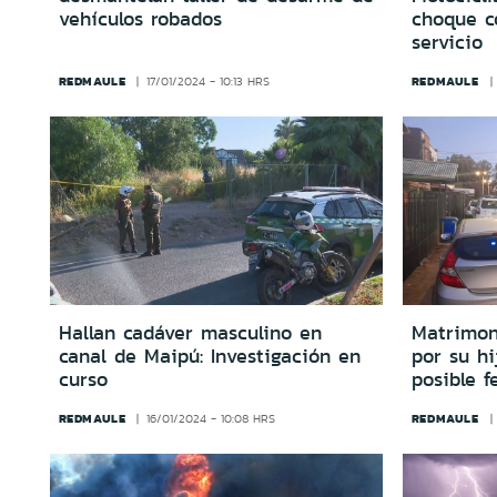
vehículos robados
choque c
servicio
REDMAULE
REDMAULE
17/01/2024 - 10:13 HRS
Hallan cadáver masculino en
Matrimon
canal de Maipú: Investigación en
por su hi
curso
posible f
REDMAULE
REDMAULE
16/01/2024 - 10:08 HRS