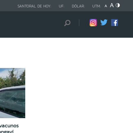
SANTORAL DE HOY:
UF:
DÓLAR:
UTM:
 vacunos
ongaví