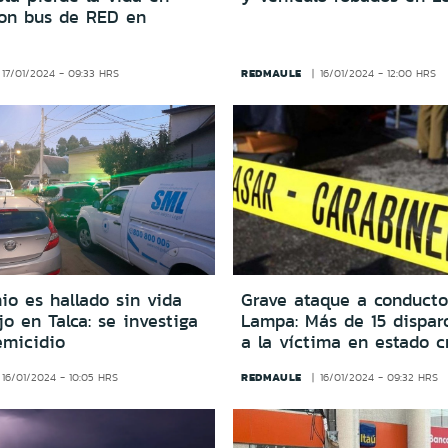
on bus de RED en
REDMAULE
17/01/2024 - 09:33 HRS
16/01/2024 - 12:00 HRS
io es hallado sin vida
Grave ataque a conducto
jo en Talca: se investiga
Lampa: Más de 15 dispar
emicidio
a la víctima en estado cr
REDMAULE
16/01/2024 - 10:05 HRS
16/01/2024 - 09:32 HRS