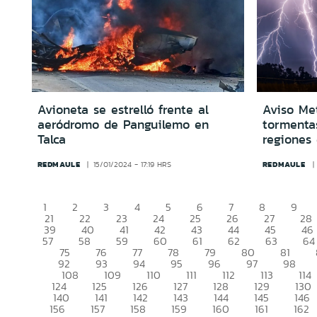
Avioneta se estrelló frente al
Aviso Met
aeródromo de Panguilemo en
tormentas
Talca
regiones 
REDMAULE
REDMAULE
15/01/2024 - 17:19 HRS
1
2
3
4
5
6
7
8
9
21
22
23
24
25
26
27
28
39
40
41
42
43
44
45
46
57
58
59
60
61
62
63
64
75
76
77
78
79
80
81
92
93
94
95
96
97
98
108
109
110
111
112
113
114
124
125
126
127
128
129
130
140
141
142
143
144
145
146
156
157
158
159
160
161
162