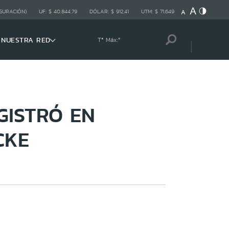
GURACIÓN)
UF:
$ 40.844,79
DÓLAR:
$ 912,41
UTM:
$ 71.649
NUESTRA RED
Tª Máx:
º
GISTRÓ EN
CKE