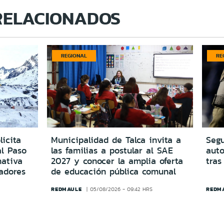
RELACIONADOS
REGIONAL
RE
icita
Municipalidad de Talca invita a
Segu
al Paso
las familias a postular al SAE
aut
ativa
2027 y conocer la amplia oferta
tras
adores
de educación pública comunal
REDMAULE
REDM
05/08/2026 - 09:42 HRS