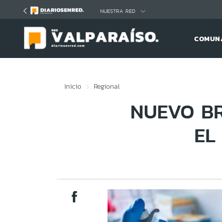
Click acá para ir directamente al contenido
NUESTRA RED
COMUNA
Inicio
Regional
NUEVO BR
EL