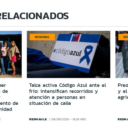
RELACIONADOS
REGIONAL
RE
per
Talca activa Código Azul ante el
Preo
n de
frío: intensifican recorridos y
y el
y
atención a personas en
agri
iento de
situación de calle
nidad
REDMAULE
REDM
S
06/08/2026 - 19:28 HRS