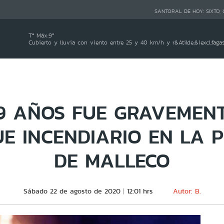
SANTORAL DE HOY:
SIXTO,
Tª Máx:
9
º
Cubierto y lluvia con viento entre 25 y 40 km/h y r&Atilde;&iexcl;fag
9 AÑOS FUE GRAVEMEN
E INCENDIARIO EN LA 
DE MALLECO
Sábado 22 de agosto de 2020
12:01 hrs
Autor: B.