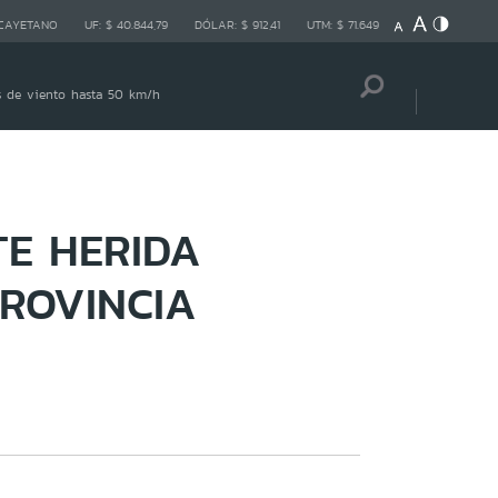
 CAYETANO
UF:
$ 40.844,79
DÓLAR:
$ 912,41
UTM:
$ 71.649
as de viento hasta 50 km/h
TE HERIDA
PROVINCIA