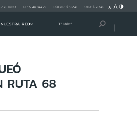
 CAYETANO
UF:
$ 40.844,79
DÓLAR:
$ 912,41
UTM:
$ 71.649
NUESTRA RED
Tª Máx:
º
QUEÓ
N RUTA 68