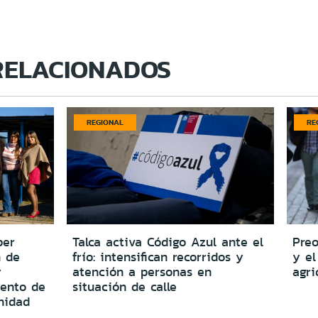
RELACIONADOS
REGIONAL
RE
per
Talca activa Código Azul ante el
Preo
n de
frío: intensifican recorridos y
y el
y
atención a personas en
agri
iento de
situación de calle
nidad