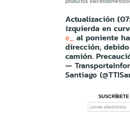
productos electrodoméstico
Actualización (07:
izquierda en cur
al poniente h
e_
dirección, debido
camión. Precauc
— TransporteInfo
Santiago (@TTISa
SUSCRÍBETE 