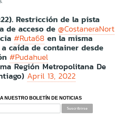
s.
22). Restricción de la pista
va de acceso de
@CostaneraNort
acia
en la misma
#Ruta68
 a caída de container desde
ión
#Pudahuel
rma Región Metropolitana De
ntiago)
April 13, 2022
A NUESTRO BOLETÍN DE NOTICIAS