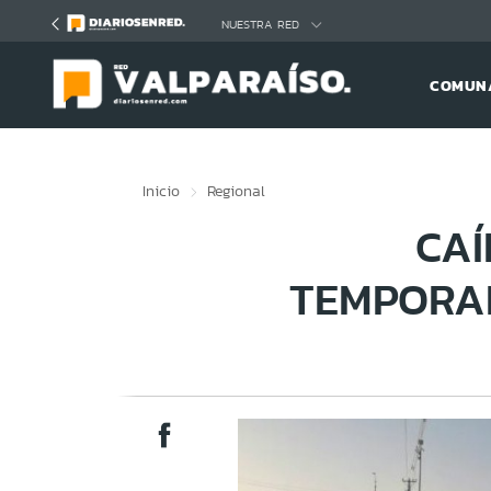
Click acá para ir directamente al contenido
NUESTRA RED
COMUNA
Inicio
Regional
CAÍ
TEMPORAL