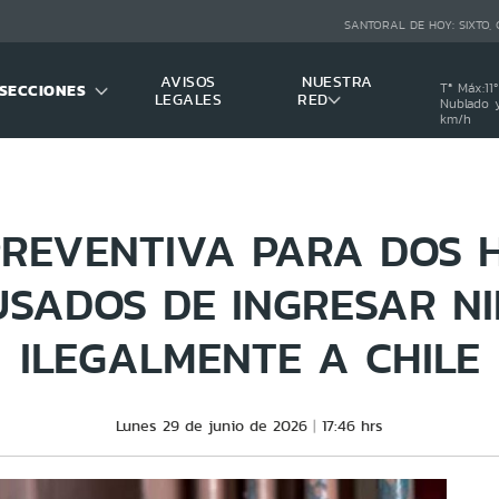
SANTORAL DE HOY:
SIXTO,
AVISOS
NUESTRA
SECCIONES
Tª Máx:
11
º
LEGALES
RED
Nublado y
km/h
PREVENTIVA PARA DOS 
SADOS DE INGRESAR N
ILEGALMENTE A CHILE
Lunes 29 de junio de 2026
17:46 hrs