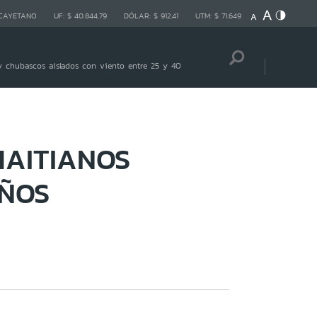
 CAYETANO
UF:
$ 40.844,79
DÓLAR:
$ 912,41
UTM:
$ 71.649
 chubascos aislados con viento entre 25 y 40
HAITIANOS
IÑOS