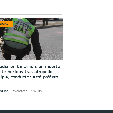
LICIAL
edia en La Unión: un muerto
ete heridos tras atropello
iple, conductor está prófugo
SRIOS
01/08/2026 - 11:46 HRS