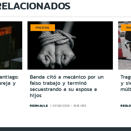
RELACIONADOS
POLICIAL
PO
antiago:
Banda citó a mecánico por un
Trag
reja y
falso trabajo y terminó
y si
secuestrando a su esposa e
múlt
hijos
REDMAULE
REDLO
01/08/2026 - 18:18 HRS