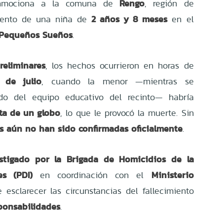
Rengo
conmociona a la comuna de
, región de
2 años y 8 meses
imiento de una niña de
en el
l Pequeños Sueños
.
reliminares
, los hechos ocurrieron en horas de
 de julio
, cuando la menor —mientras se
do del equipo educativo del recinto— habría
sta de un globo
, lo que le provocó la muerte. Sin
as aún no han sido confirmadas oficialmente
.
stigado por la Brigada de Homicidios de la
es (PDI)
Ministerio
en coordinación con el
e esclarecer las circunstancias del fallecimiento
ponsabilidades
.