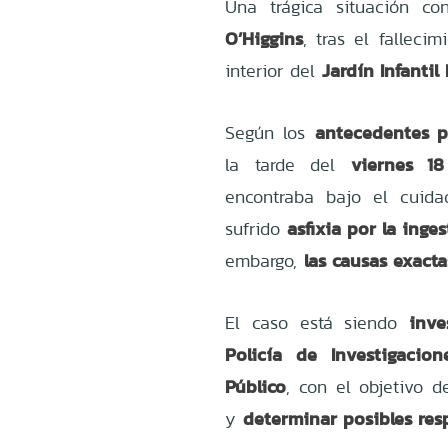
Una trágica situación 
O’Higgins
, tras el fallec
Jardín Infanti
interior del
antecedentes p
Según los
viernes 18
la tarde del
encontraba bajo el cuida
asfixia por la inge
sufrido
las causas exact
embargo,
inve
El caso está siendo
Policía de Investigacion
Público
, con el objetivo d
determinar posibles res
y