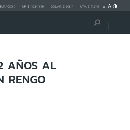
GURACIÓN)
UF:
$ 40.844,79
DÓLAR:
$ 912,41
UTM:
$ 71.649
2 AÑOS AL
EN RENGO