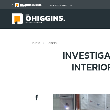
Click acá para ir directamente al contenido
NUESTRA RED
Inicio
Policial
INVESTIG
INTERIO