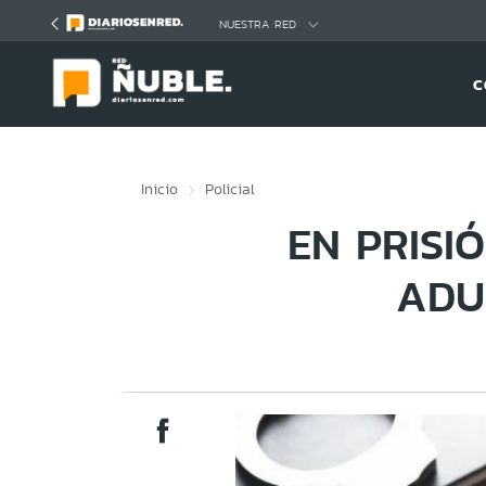
Click acá para ir directamente al contenido
NUESTRA RED
C
Inicio
Policial
EN PRISI
ADU