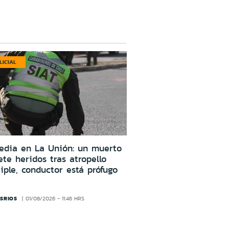
LICIAL
edia en La Unión: un muerto
ete heridos tras atropello
iple, conductor está prófugo
SRIOS
01/08/2026 - 11:46 HRS