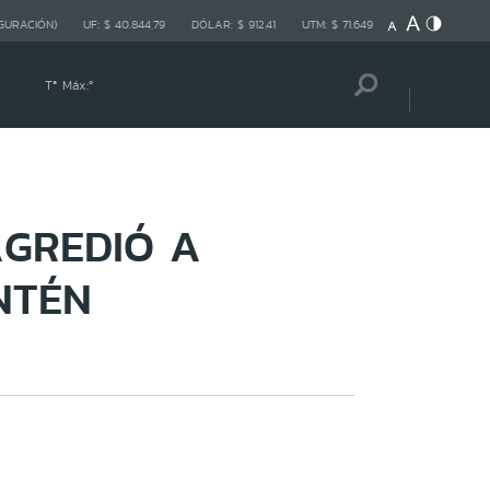
GURACIÓN)
UF:
$ 40.844,79
DÓLAR:
$ 912,41
UTM:
$ 71.649
Tª Máx:
º
AGREDIÓ A
NTÉN