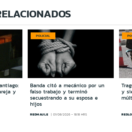
RELACIONADOS
POLICIAL
PO
antiago:
Banda citó a mecánico por un
Trag
reja y
falso trabajo y terminó
y si
secuestrando a su esposa e
múlt
hijos
REDMAULE
REDLO
01/08/2026 - 18:18 HRS