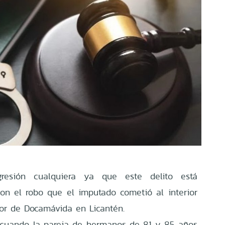
esión cualquiera ya que este delito está
on el robo que el imputado cometió al interior
or de Docamávida en Licantén.
s cuando la pareja de hermanos de 81 y 85 años