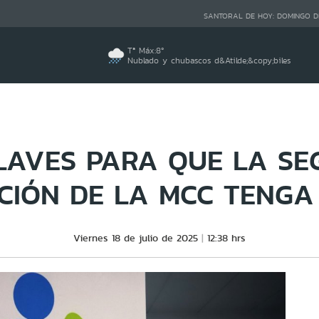
SANTORAL DE HOY:
DOMINGO D
Tª Máx:
8
º
Nublado y chubascos d&Atilde;&copy;biles
LAVES PARA QUE LA S
ACIÓN DE LA MCC TENGA
Viernes 18 de julio de 2025
12:38 hrs