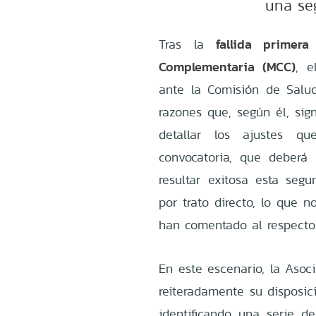
una seg
fallida primer
Tras la
Complementaria (MCC)
, e
ante la Comisión de Salu
razones que, según él, sign
detallar los ajustes q
convocatoria, que deberá
resultar exitosa esta segu
por trato directo, lo que 
han comentado al respecto
En este escenario, la Asoc
reiteradamente su disposic
identificando una serie de