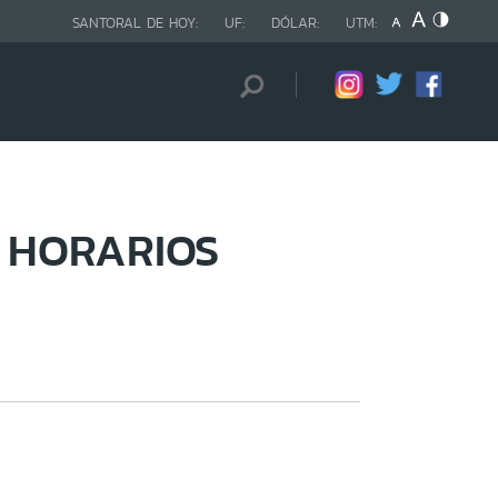
SANTORAL DE HOY:
UF:
DÓLAR:
UTM:
, HORARIOS