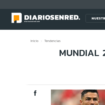
Click acá para ir directamente al contenido
NUESTR
Inicio
Tendencias
MUNDIAL 2