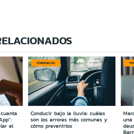
RELACIONADOS
TENDENCIAS
TE
 cuenta
Conducir bajo la lluvia: cuáles
Marc
App":
son los errores más comunes y
una
lar el
cómo prevenirlos
deu
Bar