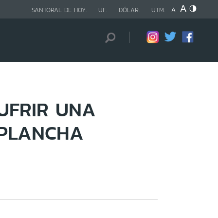
SANTORAL DE HOY:
UF:
DÓLAR:
UTM:
UFRIR UNA
 PLANCHA