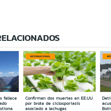
RELACIONADOS
INTERNACIONAL
IN
s fallece
Confirman dos muertes en EE.UU.
Deti
vado
por brote de ciclosporiasis
acus
estiona
asociado a lechugas
Boli