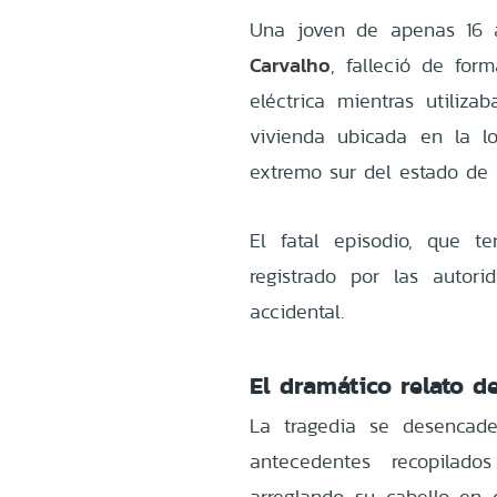
Una joven de apenas 16 
Carvalho
, falleció de for
eléctrica mientras utiliz
vivienda ubicada en la
l
extremo sur del estado de B
El fatal episodio, que t
registrado por las autor
accidental.
El dramático relato d
La tragedia se desencad
antecedentes recopilad
arreglando su cabello e