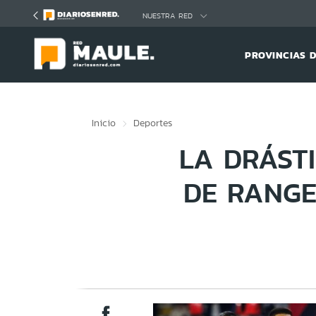
Click acá para ir directamente al contenido
NUESTRA RED
PROVINCIAS 
Inicio
Deportes
LA DRÁST
DE RANGE