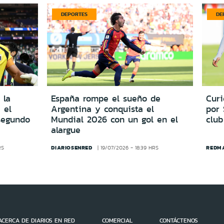
DEPORTES
DE
 la
España rompe el sueño de
Cur
 el
Argentina y conquista el
por
segundo
Mundial 2026 con un gol en el
club
alargue
DIARIOSENRED
REDM
RS
19/07/2026 - 18:39 HRS
ACERCA DE DIARIOS EN RED
COMERCIAL
CONTÁCTENOS