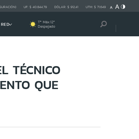
GURACIÓN)
UF:
$ 40.844,79
DÓLAR:
$ 912,41
UTM:
$ 71.649
Tª Máx:
12
º
 RED
Despejado
L TÉCNICO
MENTO QUE