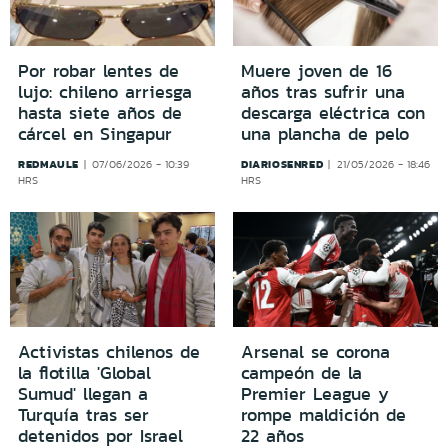
Por robar lentes de
Muere joven de 16
lujo: chileno arriesga
años tras sufrir una
hasta siete años de
descarga eléctrica con
cárcel en Singapur
una plancha de pelo
REDMAULE
DIARIOSENRED
07/06/2026 - 10:39
21/05/2026 - 18:46
HRS
HRS
Activistas chilenos de
Arsenal se corona
la flotilla 'Global
campeón de la
Sumud' llegan a
Premier League y
Turquía tras ser
rompe maldición de
detenidos por Israel
22 años