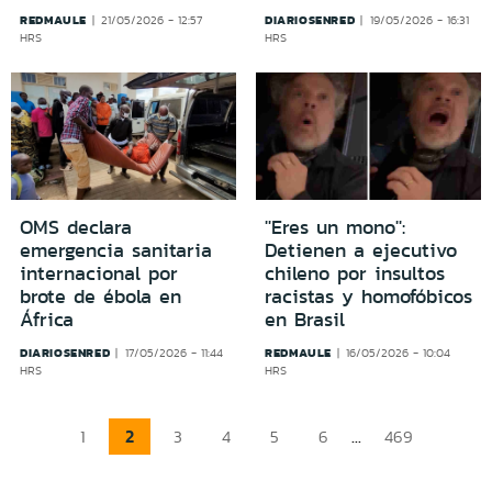
REDMAULE
DIARIOSENRED
21/05/2026 - 12:57
19/05/2026 - 16:31
HRS
HRS
OMS declara
''Eres un mono'':
emergencia sanitaria
Detienen a ejecutivo
internacional por
chileno por insultos
brote de ébola en
racistas y homofóbicos
África
en Brasil
DIARIOSENRED
REDMAULE
17/05/2026 - 11:44
16/05/2026 - 10:04
HRS
HRS
2
...
1
3
4
5
6
469