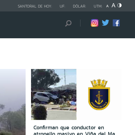
SANTORAL DE HOY:
UF:
DÓLAR:
UTM:
Confirman que conductor en
atropello masivo en Viña del Mar