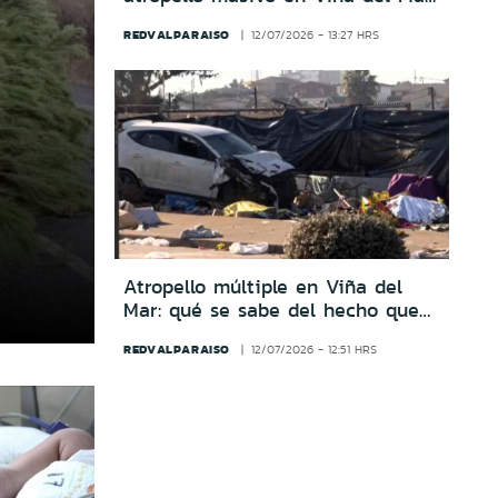
es funcionario de la Armada
REDVALPARAISO
12/07/2026 - 13:27 HRS
Atropello múltiple en Viña del
Mar: qué se sabe del hecho que
dejó seis fallecidos y siete
REDVALPARAISO
12/07/2026 - 12:51 HRS
heridos