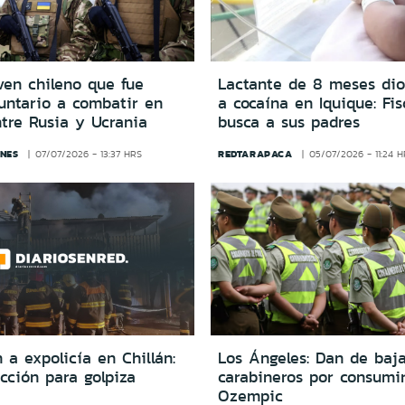
ven chileno que fue
Lactante de 8 meses dio
untario a combatir en
a cocaína en Iquique: Fis
tre Rusia y Ucrania
busca a sus padres
NES
REDTARAPACA
07/07/2026 - 13:37 HRS
05/07/2026 - 11:24 
a expolicía en Chillán:
Los Ángeles: Dan de baj
rección para golpiza
carabineros por consumi
Ozempic