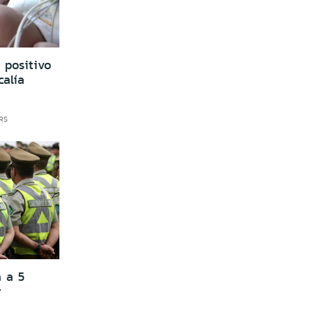
 positivo
calía
HRS
a a 5
r