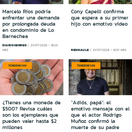
Marcelo Ríos podría
Cony Capelli confirma
enfrentar una demanda
que espera a su primer
por prolongada deuda
hijo con emotivo vídeo
en condominio de Lo
Barnechea
DIARIOSENRED
31/07/2026 - 19:23
REDMAULE
HRS
31/07/2026 - 10:51 HRS
TENDENCIAS
TENDENCIAS
¿Tienes una moneda de
"Adiós, papá": el
$500? Revisa cuáles
emotivo mensaje con el
son los ejemplares que
que el actor Rodrigo
pueden valer hasta $2
Muñoz confirmó la
millones
muerte de su padre