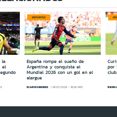
DEPORTES
DE
 la
España rompe el sueño de
Cur
 el
Argentina y conquista el
por
segundo
Mundial 2026 con un gol en el
club
alargue
DIARIOSENRED
REDM
RS
19/07/2026 - 18:39 HRS