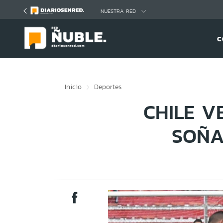
Click acá para ir directamente al contenido
NUESTRA RED
C
Inicio
Deportes
CHILE V
SOÑA