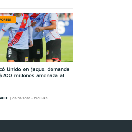
PORTES
icó Unido en jaque: demanda
 $200 millones amenaza al
AULE
02/07/2026 - 10:01 HRS