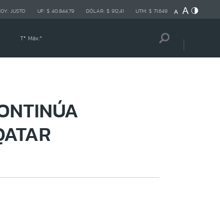
HOY:
JUSTO
UF:
$ 40.844,79
DÓLAR:
$ 912,41
UTM:
$ 71.649
Tª Máx:
º
CONTINÚA
QATAR